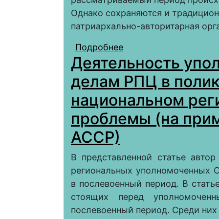
Однако сохраняются и традицион
патриархально-авторитарная орг
Подробнее
о Семейные ценности 
Деятельность упол
XX в.: историко-демо
делам РПЦ в поли
национальном реги
проблемы (на при
АССР)
В представленной статье автор
региональных уполномоченных С
в послевоенный период. В стать
стоящих перед уполномочен
послевоенный период. Среди них