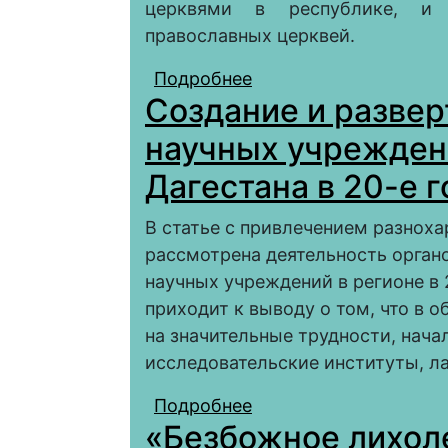
церквями в республике, и 
православных церквей.
Подробнее
о Деятельность упол
Создание и разве
поликультурном наци
(на примере Дагеста
научных учрежден
Дагестана в 20-е 
В статье с привлечением разнох
рассмотрена деятельность орган
научных учреждений в регионе в 2
приходит к выводу о том, что в 
на значительные трудности, нача
исследовательские институты, л
Подробнее
о Создание и развер
«Безбожное лихоле
по изучению Дагестан