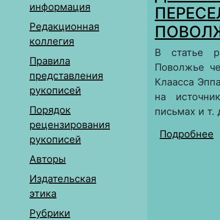
информация
ПЕРЕСЕ
Редакционная
ПОВОЛЖЬ
коллегия
В статье р
Правила
Поволжье че
представления
Клаасса Эппа
рукописей
на источни
Порядок
письмах и т. 
рецензирования
Подробнее
о
рукописей
М
Авторы
Издательская
этика
Рубрики