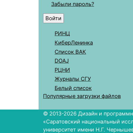
Забыли пароль?
РИНЦ
КиберЛенинка
Список ВАК
DOAJ
РЦНИ
Журналы СГУ
Белый список
Популярные загрузки файлов
© 2013-2026 Дизайн и программн
«Саратовский национальный исс
университет имени Н.Г. Черныше