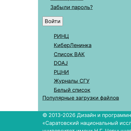
Забыли пароль?
РИНЦ
КиберЛенинка
Список ВАК
DOAJ
РЦНИ
Журналы СГУ
Белый список
Популярные загрузки файлов
© 2013-2026 Дизайн и программн
«Саратовский национальный исс
университет имени Н.Г. Черныше