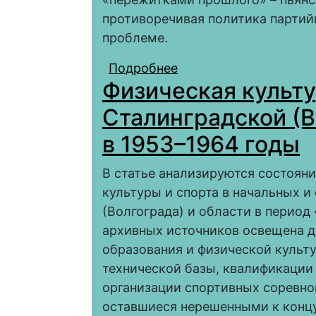
противоречивая политика партий
проблеме.
Подробнее
о Эволюция форм дос
Физическая культу
рабочих в 1920–1930-е
Сталинградской (В
в 1953–1964 годы
В статье анализируются состояни
культуры и спорта в начальных и
(Волгограда) и области в период
архивных источников освещена д
образования и физической культ
технической базы, квалификации 
организации спортивных соревно
оставшиеся нерешенными к концу