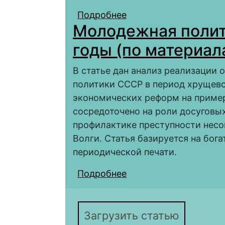
Подробнее
о Физическая культур
Молодежная полит
(Волгоградской) обла
годы (по материа
В статье дан анализ реализации
политики СССР в период хрущев
экономических реформ на пример
сосредоточено на роли досуговы
профилактике преступности нес
Волги. Статья базируется на бог
периодической печати.
Подробнее
о Молодежная полити
Нижнего Поволжья)
Загрузить статью