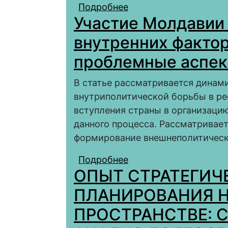
Подробнее
о Румынский вектор 
Участие Молдавии 
политическое измере
отношений Кишинева 
внутренних фактор
проблемные аспе
В статье рассматривается динами
внутриполитической борьбы в ре
вступления страны в организаци
данного процесса. Рассматривае
формирование внешнеполитическ
Подробнее
о Участие Молдавии в
ОПЫТ СТРАТЕГИЧ
эволюция и проблем
ПЛАНИРОВАНИЯ 
ПРОСТРАНСТВЕ: 