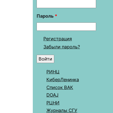
Пароль
*
Регистрация
Забыли пароль?
РИНЦ
КиберЛенинка
Список ВАК
DOAJ
РЦНИ
Журналы СГУ