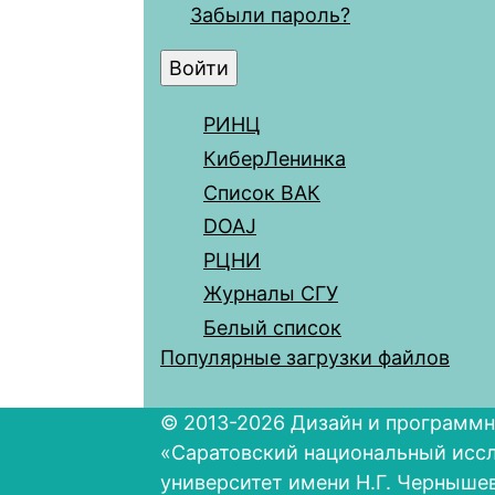
Забыли пароль?
РИНЦ
КиберЛенинка
Список ВАК
DOAJ
РЦНИ
Журналы СГУ
Белый список
Популярные загрузки файлов
© 2013-2026 Дизайн и программн
«Саратовский национальный исс
университет имени Н.Г. Черныше