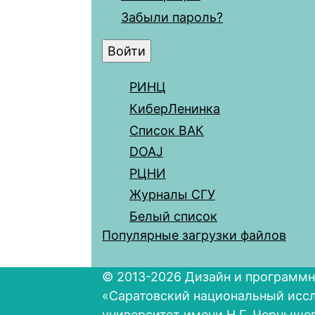
Забыли пароль?
РИНЦ
КиберЛенинка
Список ВАК
DOAJ
РЦНИ
Журналы СГУ
Белый список
Популярные загрузки файлов
© 2013-2026 Дизайн и программн
«Саратовский национальный исс
университет имени Н.Г. Черныше