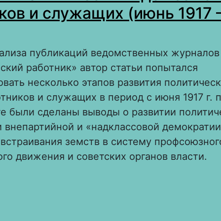
ков и служащих (июнь 1917 
нализа публикаций ведомственных журналов
ский работник» автор статьи попытался
вать несколько этапов развития политичес
тников и служащих в период с июня 1917 г. 
ате были сделаны выводы о развитии политич
и внепартийной и «надклассовой демократии
встраивания земств в систему профсоюзног
го движения и советских органов власти.
 Эволюция политических идей земских рабо
лужащих (июнь 1917 – июнь 1918 гг.)