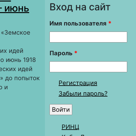
Вход на сайт
– июнь
Имя пользователя
*
 «Земское
ких идей
Пароль
*
по июнь 1918
еских идей
» до попыток
Регистрация
о и
Забыли пароль?
тников и
РИНЦ