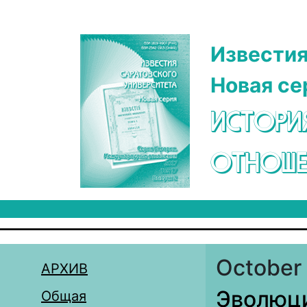
Перейти к основному содержанию
Известия
Новая се
ИСТОРИ
ОТНОШЕ
October 
АРХИВ
Эволюци
Общая