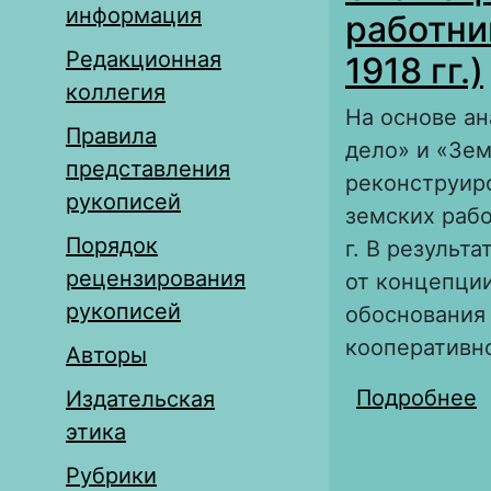
информация
работни
Редакционная
1918 гг.)
коллегия
На основе а
Правила
дело» и «Зем
представления
реконструиро
рукописей
земских рабо
Порядок
г. В результ
рецензирования
от концепци
рукописей
обоснования 
кооперативно
Авторы
Подробнее
о
Издательская
с
этика
Рубрики