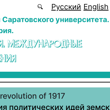
Русский
English
 Саратовского университета.
рия.
Я. МЕЖДУНАРОДНЫЕ
НИЯ
revolution of 1917
я политических идей земск