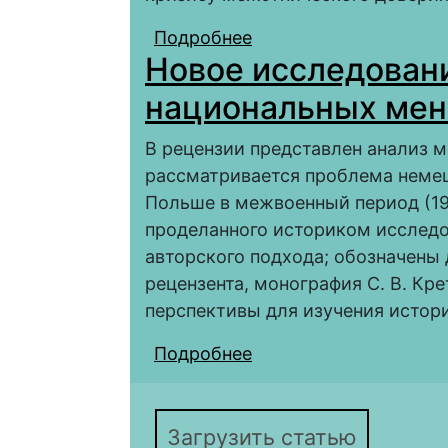
Подробнее
о Рецензия на книгу:
Новое исследовани
СССР (1945–1985 гг.)
межэтнического довери
национальных ме
с.
В рецензии представлен анализ м
рассматривается проблема немец
Польше в межвоенный период (191
проделанного историком исследо
авторского подхода; обозначены
рецензента, монография С. В. Кр
перспективы для изучения истор
Подробнее
о Новое исследовани
Загрузить статью