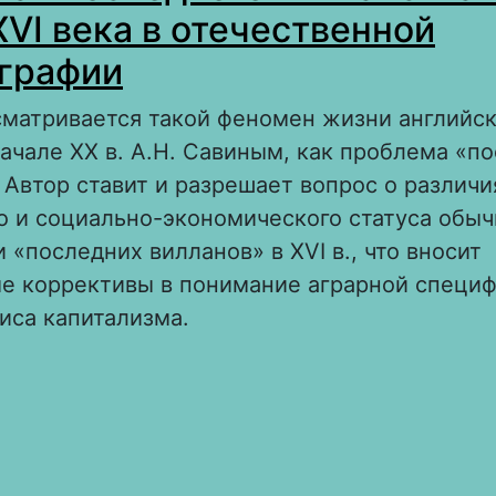
XVI века в отечественной
графии
сматривается такой феномен жизни английск
ачале XX в. А.Н. Савиным, как проблема «п
 Автор ставит и разрешает вопрос о различи
о и социально-экономического статуса обы
 «последних вилланов» в XVI в., что вносит
е коррективы в понимание аграрной специф
иса капитализма.
 Проблема «последнего вилланства» в Англи
течественной историографии