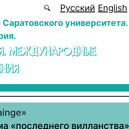
Русский
English
 Саратовского университета.
рия.
Я. МЕЖДУНАРОДНЫЕ
НИЯ
lainge»
а «последнего вилланства»