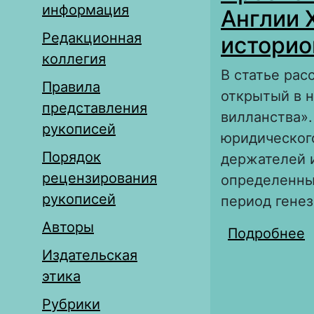
информация
Англии 
Редакционная
историо
коллегия
В статье рас
Правила
открытый в н
представления
вилланства».
рукописей
юридическог
Порядок
держателей и
рецензирования
определенны
рукописей
период генез
Авторы
Подробнее
о
о
Издательская
этика
Рубрики