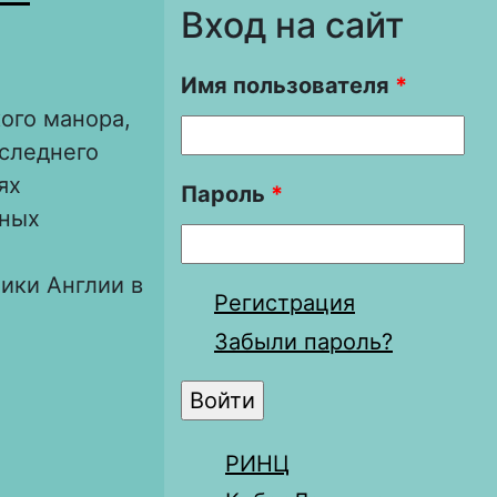
Вход на сайт
Имя пользователя
*
ого манора,
оследнего
ях
Пароль
*
чных
ики Англии в
Регистрация
Забыли пароль?
и XVI века в
РИНЦ