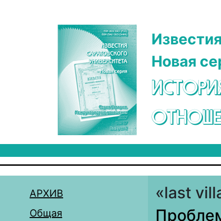
Перейти к основному содержанию
Известия
Новая се
ИСТОРИ
ОТНОШЕ
«last vil
АРХИВ
Проблем
Общая