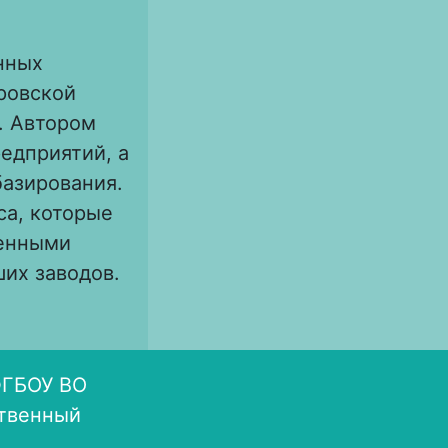
нных
ровской
. Автором
едприятий, а
базирования.
а, которые
ленными
их заводов.
 населения на
твенной войны
ФГБОУ ВО
ственный