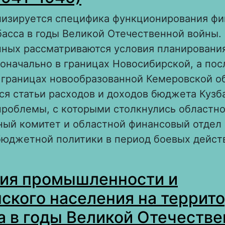
ализируется специфика функционирования ф
асса в годы Великой Отечественной войны.
нных рассматриваются условия планировани
оначально в границах Новосибирской, а пос
в границах новообразованной Кемеровской о
я статьи расходов и доходов бюджета Кузб
проблемы, с которыми столкнулись областн
ный комитет и областной финансовый отдел
бюджетной политики в период боевых дейст
 Проблемы формирования бюджета Кузбасса
ия промышленности и
еликой Отечественной войны (1941–1945)
ского населения на террит
а в годы Великой Отечеств