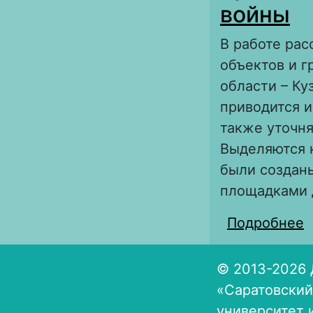
войны
В работе ра
объектов и 
области – Ку
приводится 
также уточня
Выделяются 
были создан
площадками 
Подробнее
о
т
© 2013-2026 
«Саратовский
университет 