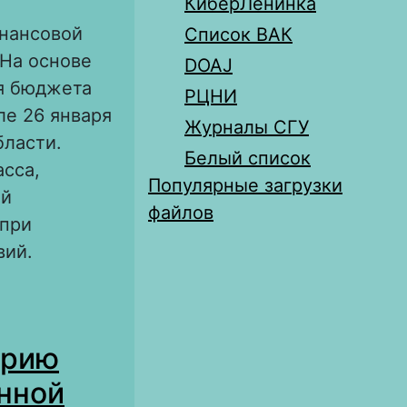
КиберЛенинка
инансовой
Список ВАК
 На основе
DOAJ
я бюджета
РЦНИ
ле 26 января
Журналы СГУ
бласти.
Белый список
асса,
Популярные загрузки
ой
файлов
 при
вий.
 в годы
орию
енной