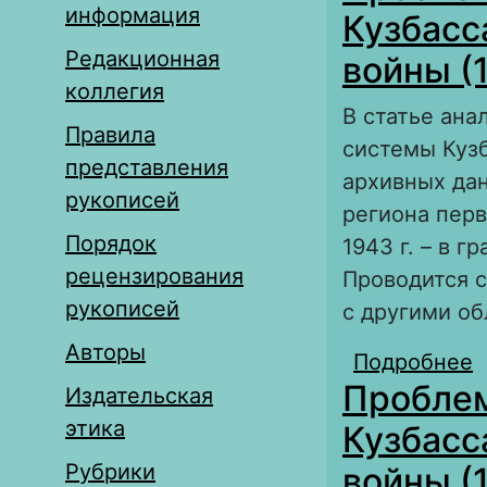
информация
Кузбасс
Редакционная
войны (
коллегия
В статье ан
Правила
системы Кузб
представления
архивных да
рукописей
региона перв
Порядок
1943 г. – в 
рецензирования
Проводится с
рукописей
с другими о
Авторы
Подробнее
о
Пробле
В
Издательская
этика
Кузбасс
Рубрики
войны (