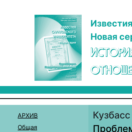
Перейти к основному содержанию
Известия
Новая се
ИСТОРИ
ОТНОШЕ
Кузбасс
АРХИВ
Пробле
Общая