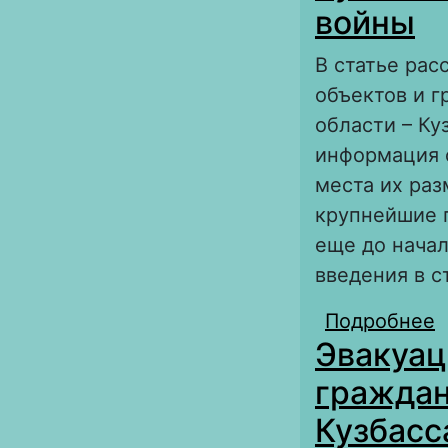
войны
В статье ра
объектов и 
области – Ку
информация 
места их ра
крупнейшие 
еще до нача
введения в с
Подробнее
о
Эвакуац
т
граждан
Кузбасс