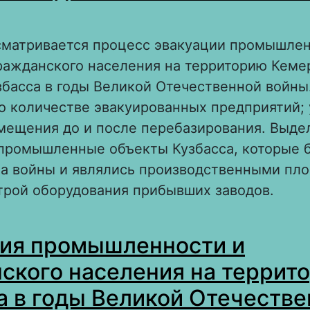
ссматривается процесс эвакуации промышле
гражданского населения на территорию Кеме
збасса в годы Великой Отечественной войны
о количестве эвакуированных предприятий;
змещения до и после перебазирования. Выде
промышленные объекты Кузбасса, которые 
ла войны и являлись производственными пл
трой оборудования прибывших заводов.
 Эвакуация промышленности и гражданского
ия промышленности и
ерриторию Кузбасса в годы Великой Отечес
ского населения на террит
а в годы Великой Отечеств