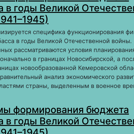
а в годы Великой Отечеств
1941–1945)
ализируется специфика функционирования ф
асса в годы Великой Отечественной войны.
нных рассматриваются условия планировани
оначально в границах Новосибирской, а пос
границах новообразованной Кемеровской обла
равнительный анализ экономического разви
бластями страны, выделенным в военное вре
 Проблемы формирования бюджета Кузбасса
мы формирования бюджета
еликой Отечественной войны (1941–1945)
а в годы Великой Отечеств
1941–1945)