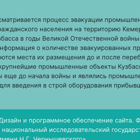
ссматривается процесс эвакуации промышле
гражданского населения на территорию Кеме
збасса в годы Великой Отечественной войны
информация о количестве эвакуированных пр
ются места их размещения до и после пере
крупнейшие промышленные объекты Кузбасс
ы еще до начала войны и являлись промыш
для введения в строй оборудования прибывш
 Эвакуация промышленности и гражданского
ерриторию Кузбасса в годы Великой Отечес
Дизайн и программное обеспечение сайта. 
 национальный исследовательский государ
имени Н.Г. Чернышевского»