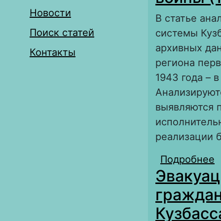
Новости
В статье ан
Поиск статей
системы Кузб
архивных да
Контакты
региона перв
1943 года – 
Анализируютс
выявляются 
исполнитель
реализации 
Подробнее
о
Эвакуац
В
граждан
Кузбасс