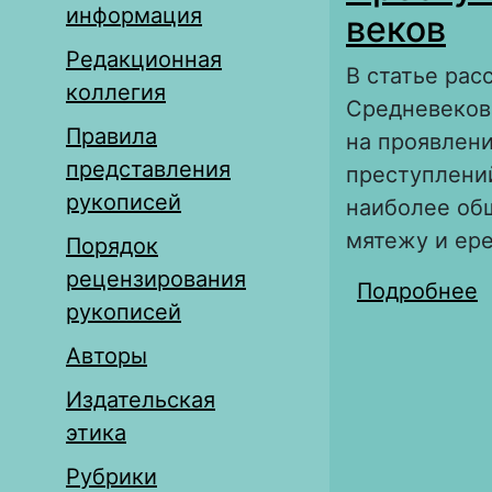
информация
веков
Редакционная
В статье рас
коллегия
Средневеков
Правила
на проявлени
представления
преступлений
рукописей
наиболее об
мятежу и ере
Порядок
рецензирования
Подробнее
о
рукописей
Авторы
Издательская
этика
Рубрики