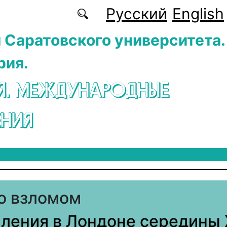
Русский
English
 Саратовского университета.
рия.
Я. МЕЖДУНАРОДНЫЕ
НИЯ
о взломом
ления в Лондоне середины 