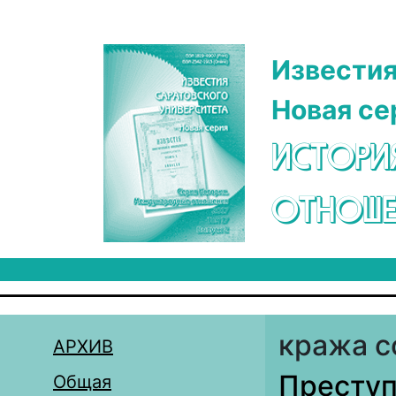
Перейти к основному содержанию
Известия
Новая се
ИСТОРИ
ОТНОШЕ
кража c
АРХИВ
Преступ
Общая