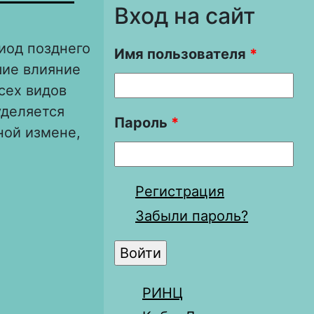
Вход на сайт
иод позднего
Имя пользователя
*
шие влияние
сех видов
уделяется
Пароль
*
ной измене,
веков
Регистрация
Забыли пароль?
РИНЦ