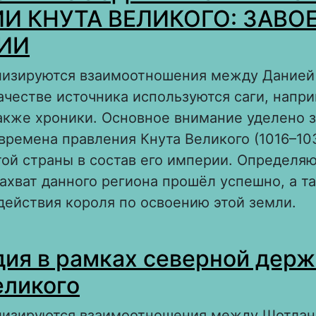
И КНУТА ВЕЛИКОГО: ЗАВО
ИИ
ализируются взаимоотношения между Данией
 качестве источника используются саги, напр
также хроники. Основное внимание уделено 
времена правления Кнута Великого (1016–10
ой страны в состав его империи. Определяю
ахват данного региона прошёл успешно, а т
ействия короля по освоению этой земли.
 ИЗ ИСТОРИИ СОЗДАНИЯ СЕВЕРНОЙ ИМПЕ
ия в рамках северной дер
ЕЛИКОГО: ЗАВОЕВАНИЕ НОРВЕГИИ
еликого
ализируются взаимоотношения между Шотла