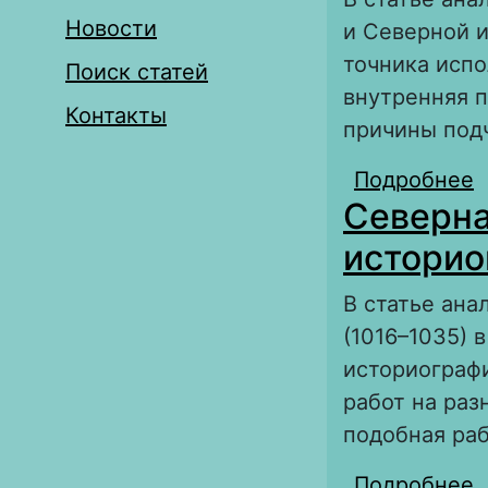
Новости
и Северной и
точника испо
Поиск статей
внутренняя 
Контакты
причины под
Подробнее
о
Северна
историо
В статье ана
(1016–1035) 
историографи
работ на раз
подобная раб
Подробнее
о