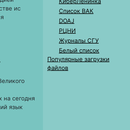
КиберЛенинка
стве ис
Список ВАК
ся
DOAJ
РЦНИ
Журналы СГУ
та Великого
Белый список
в
Популярные загрузки
файлов
Великого
 на сегодня
кий язык
иографии