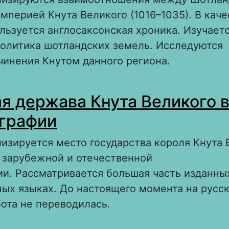
мперией Кнута Великого (1016–1035). В каче
льзуется англосаксонская хроника. Изучает
политика шотландских земель. Исследуются
чинения Кнутом данного региона.
 Шотландия в рамках северной державы Кну
я держава Кнута Великого 
графии
лизируется место государства короля Кнута 
в зарубежной и отечественной
и. Рассматривается большая часть изданных
ных языках. До настоящего момента на русс
ота не переводилась.
 Северная держава Кнута Великого в истор