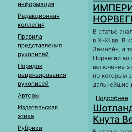
информация
ИМПЕРИ
Редакционная
НОРВЕГ
коллегия
В статье ан
Правила
в X–XI вв. В
представления
Земной», а 
рукописей
Норвегии во 
Порядок
включение эт
рецензирования
по которым з
рукописей
дальнейшие д
Авторы
Подробнее
о
Шотланд
В
Издательская
этика
Кнута В
Рубрики
В статье ан