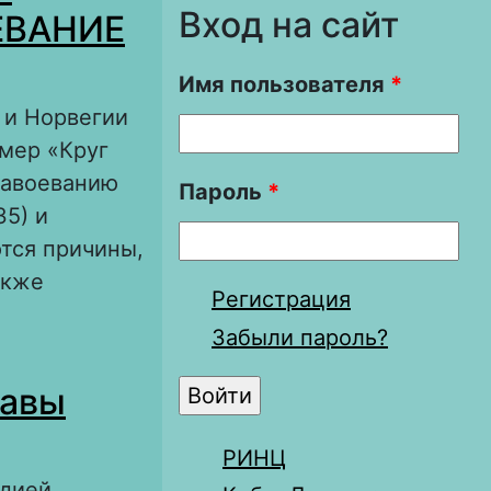
Вход на сайт
ЕВАНИЕ
Имя пользователя
*
 и Норвегии
имер «Круг
завоеванию
Пароль
*
35) и
тся причины,
акже
Регистрация
Забыли пароль?
РИИ КНУТА
жавы
РИНЦ
ндией