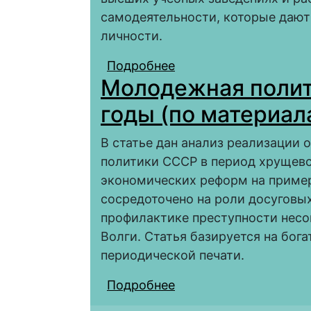
самодеятельности, которые дают
личности.
Подробнее
о Работа студенчески
Молодежная полит
средство организации
годы (по материа
В статье дан анализ реализации
политики СССР в период хрущев
экономических реформ на пример
сосредоточено на роли досуговы
профилактике преступности нес
Волги. Статья базируется на бог
периодической печати.
Подробнее
о Молодежная полити
Нижнего Поволжья)