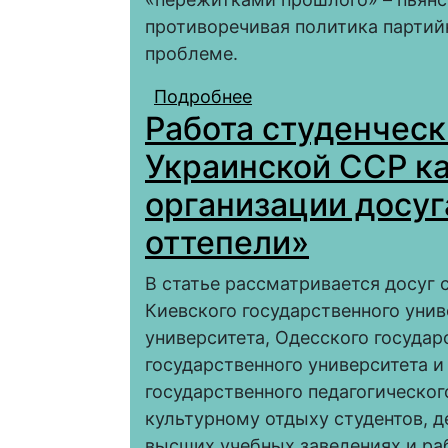
противоречивая политика партий
проблеме.
Подробнее
о Эволюция форм дос
Работа студенческ
рабочих в 1920–1930-е
Украинской ССР ка
организации досуг
оттепели»
В статье рассматривается досуг с
Киевского государственного унив
университета, Одесского государ
государственного университета и
государственного педагогическог
культурному отдыху студентов, д
высших учебных заведениях и ра