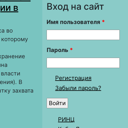
Вход на сайт
ии в
Имя пользователя
*
са во
о которому
.
Пароль
*
хранение
ина
 власти
Регистрация
ения). В
Забыли пароль?
тку захвата
 попытка
РИНЦ
1413 года