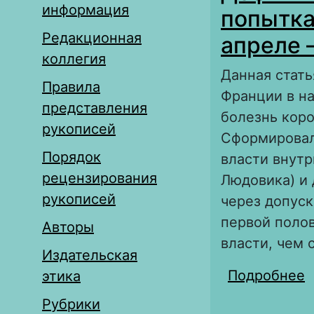
информация
попытка
Редакционная
апреле 
коллегия
Данная стать
Правила
Франции в на
представления
болезнь коро
рукописей
Сформировал
Порядок
власти внутр
рецензирования
Людовика) и 
рукописей
через допуск
первой полов
Авторы
власти, чем 
Издательская
Подробнее
о
этика
п
Рубрики