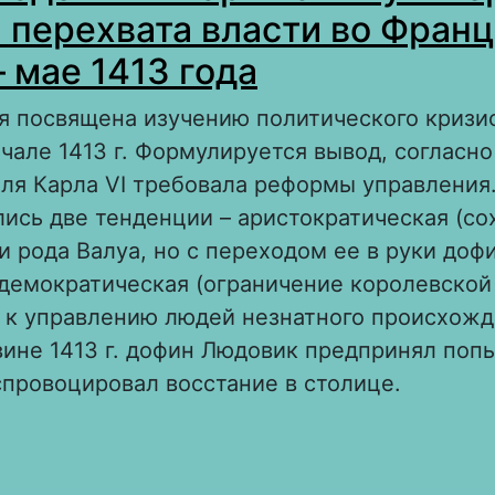
 перехвата власти во Франц
– мае 1413 года
я посвящена изучению политического кризи
чале 1413 г. Формулируется вывод, согласн
ля Карла VI требовала реформы управления
ись две тенденции – аристократическая (со
и рода Валуа, но с переходом ее в руки доф
демократическая (ограничение королевской
 к управлению людей незнатного происхожд
ине 1413 г. дофин Людовик предпринял попы
спровоцировал восстание в столице.
 Дофин Людовик и Парижский университет:
ерехвата власти во Франции в апреле – мае 