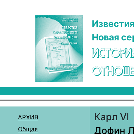
Перейти к основному содержанию
Известия
Новая се
ИСТОРИ
ОТНОШЕ
Карл VI
АРХИВ
Дофин Л
Общая