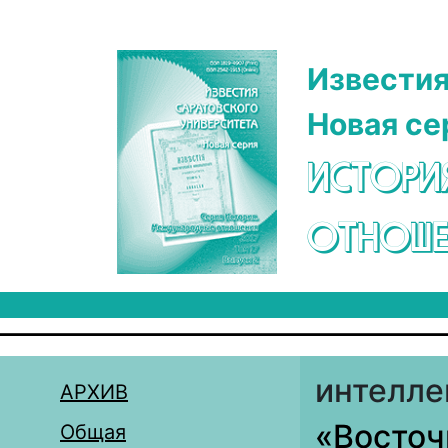
Перейти к основному содержанию
Известия
Новая се
ИСТОРИ
ОТНОШЕ
интелле
АРХИВ
«Восточ
Общая