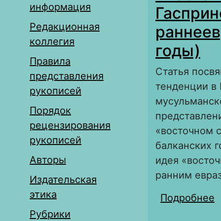
информация
Гасприн
Редакционная
раннеев
коллегия
годы)
Правила
Статья посв
представления
тенденции в 
рукописей
мусульманско
Порядок
представлен
рецензирования
«восточном с
рукописей
балканских г
Авторы
идея «восто
ранним евра
Издательская
этика
Подробнее
о
с
Рубрики