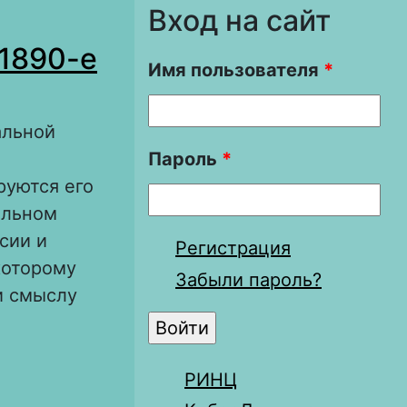
Вход на сайт
–1890-е
Имя пользователя
*
альной
Пароль
*
руются его
альном
сии и
Регистрация
которому
Забыли пароль?
и смыслу
ого:
РИНЦ
880–1890-е