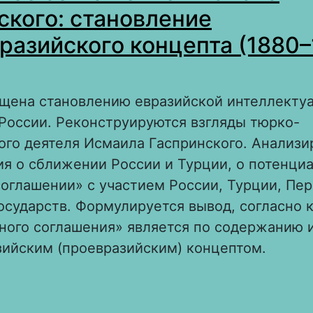
ского: становление
разийского концепта (1880
ящена становлению евразийской интеллекту
России. Реконструируются взгляды тюрко-
го деятеля Исмаила Гаспринского. Анализи
ия о сближении России и Турции, о потенци
оглашении» с участием России, Турции, Пер
осударств. Формулируется вывод, согласно 
чного соглашения» является по содержанию 
зийским (проевразийским) концептом.
 «Восточное соглашение» Исмала Гаспринск
тановление раннеевразийского концепта (1