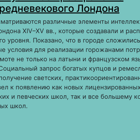
редневекового Лондона
ссматриваются различные элементы интеллек
ндона XIV–XV вв., которые создавали и рас
го уровня. Показано, что в городе сложилис
ые условия для реализации горожанами потр
моте не только на латыни и французском язы
 Социальный запрос богатых купцов и ремес
получение светских, практикоориентирован
вел к появлению как новых лицензированны
их и певческих школ, так и все большему к
ых школ.
 Интеллектуальное пространство позднеср
ондона