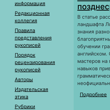
информация
позднес
Редакционная
В статье ра
коллегия
ландшафта Ло
Правила
знания разно
представления
благоприятн
рукописей
обучении гра
английском.
Порядок
мастеров на 
рецензирования
навыков при
рукописей
грамматическ
Авторы
неофициальн
Издательская
Подробнее
о
этика
Л
Рубрики