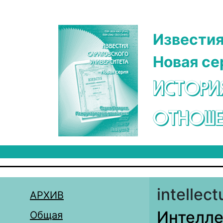
Перейти к основному содержанию
Известия
Новая се
ИСТОРИ
ОТНОШЕ
intellect
АРХИВ
Интелле
Общая