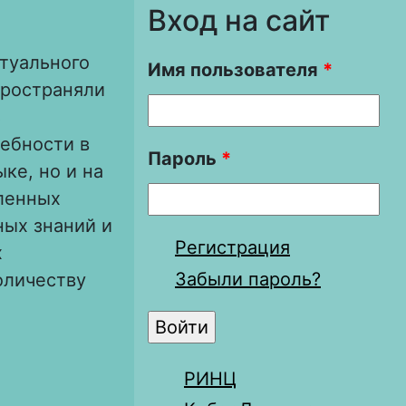
Вход на сайт
туального
Имя пользователя
*
пространяли
ь
ебности в
Пароль
*
ке, но и на
ленных
ных знаний и
Регистрация
х
Забыли пароль?
оличеству
едневекового
РИНЦ