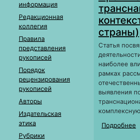
информация
трансна
Редакционная
контекс
коллегия
страны)
Правила
Статья посв
представления
деятельности
рукописей
наиболее вл
Порядок
рамках расс
рецензирования
отечественн
рукописей
выявления п
Авторы
транснацион
комплексную
Издательская
этика
Подробнее
о
т
Рубрики