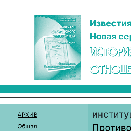
Перейти к основному содержанию
Известия
Новая се
ИСТОРИ
ОТНОШЕ
институ
АРХИВ
Противо
Общая