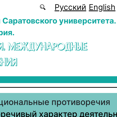
Русский
English
 Саратовского университета.
рия.
Я. МЕЖДУНАРОДНЫЕ
НИЯ
циональные противоречия
речивый характер деятель