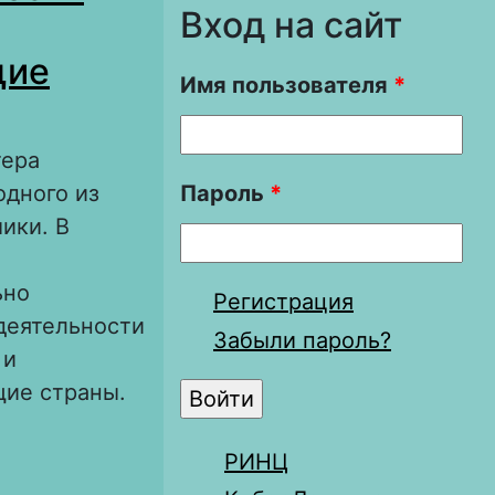
Вход на сайт
щие
Имя пользователя
*
тера
одного из
Пароль
*
ики. В
ьно
Регистрация
деятельности
Забыли пароль?
 и
щие страны.
РИНЦ
их влияния на