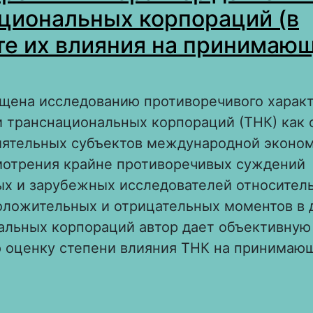
циональных корпораций (в
те их влияния на принимаю
ящена исследованию противоречивого харак
 транснациональных корпораций (ТНК) как 
иятельных субъектов международной эконом
мотрения крайне противоречивых суждений
ых и зарубежных исследователей относител
оложительных и отрицательных моментов в 
альных корпораций автор дает объективную
 оценку степени влияния ТНК на принимаю
 Противоречивый характер деятельности
ранснациональных корпораций (в контексте 