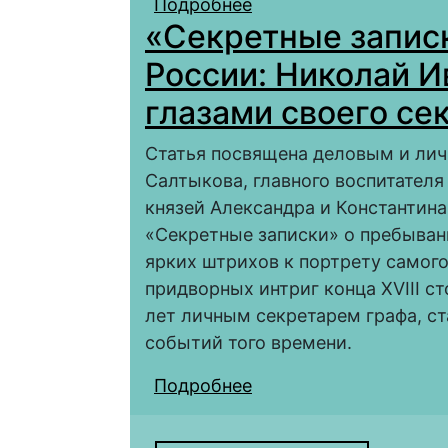
Подробнее
о НИКОЛАЙ ИВАНОВИ
«Секретные запис
ЛАГАРП
России: Николай 
глазами своего се
Статья посвящена деловым и лич
Салтыкова, главного воспитателя
князей Александра и Константина,
«Секретные записки» о пребыван
ярких штрихов к портрету самого
придворных интриг конца XVIII ст
лет личным секретарем графа, с
событий того времени.
Подробнее
о «Секретные записк
Иванович Салтыков г