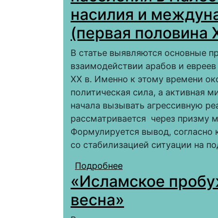
насилия и междун
(первая половина 
В статье выявляются основные п
взаимодействии арабов и евреев
XX в. Именно к этому времени о
политическая сила, а активная 
начала вызывать агрессивную ре
рассматривается через призму м
Формулируется вывод, согласно 
со стабилизацией ситуации на п
Подробнее
о Противостояние ара
«Исламское пробу
доминирование насил
половина XX века)
весна»