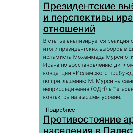
Президентские выб
старшего (1989–1992 
и перспективы ир
отношений
В статье анализируется реакция 
итоги президентских выборов в Е
исламиста Мохаммеда Мурси отк
Ирана по восстановлению диплом
концепции «Исламского пробужд
по приглашению М. Мурси на са
неприсоединения (ОДН) в Тегера
контактов на высшем уровне.
Подробнее
о Президентские выбо
Противостояние ар
египетских отношени
населения в Пале