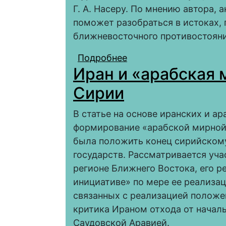
Г. А. Насеру. По мнению автора,
поможет разобраться в истоках, 
ближневосточного противостояни
Подробнее
о Хроника событий 50
Иран и «арабская 
отражении турецкого
Сирии
В статье на основе иранских и а
формирование «арабской мирной
была положить конец сирийскому
государств. Рассматривается уч
регионе Ближнего Востока, его р
инициативе» по мере ее реализа
связанных с реализацией положе
критика Ираном отхода от начал
Саудовской Аравией.