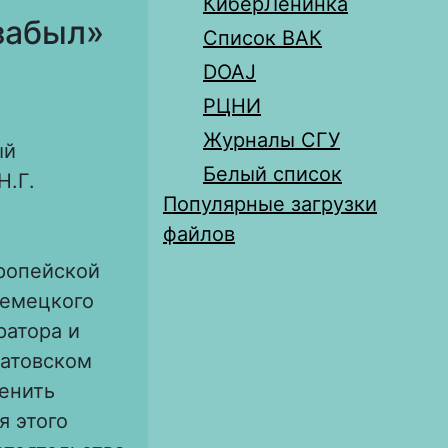
КиберЛенинка
«забыл»
Список ВАК
DOAJ
РЦНИ
Журналы СГУ
ый
Белый список
Н.Г.
Популярные загрузки
файлов
вропейской
немецкого
ратора и
ратовском
ценить
я этого