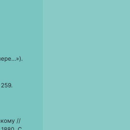
лере…»).
 259.
кому //
1880. С.