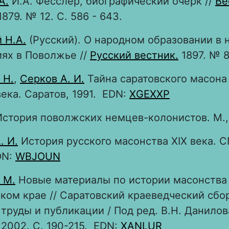
А.
И.А. Фесслер, биографический очерк //
Ве
879. № 12. С. 586 - 643.
 Н.А.
(Русский). О народном образовании в
ях в Поволжье //
Русский вестник.
1897. № 8
 Н.
,
Серков А. И.
Тайна саратовского масона 
ека. Саратов, 1991. EDN:
XGEXXP
стория поволжских немцев-колонистов. М., 
. И.
История русского масонства XIX века. С
DN:
WBJOUN
 М.
Новые материалы по истории масонства
ком крае // Саратовский краеведческий сбо
труды и публикации / Под ред. В.Н. Данилов
 2002. С. 190-215. EDN:
XANLUR