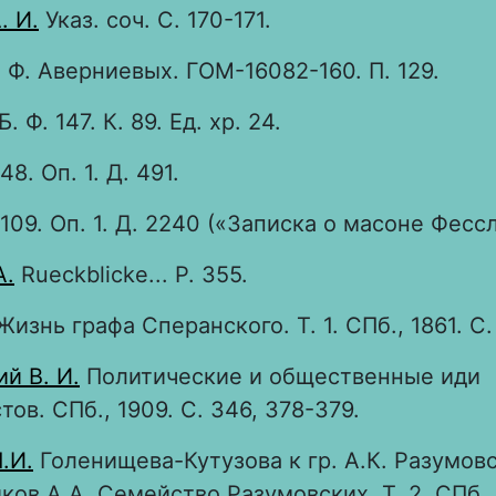
. И.
Указ. соч. С. 170-171.
Ф. Аверниевых. ГОМ-16082-160. П. 129.
 Ф. 147. К. 89. Ед. хр. 24.
48. Оп. 1. Д. 491.
 109. Оп. 1. Д. 2240 («Записка о масоне Фесс
A.
Rueckblicke... P. 355.
изнь графа Сперанского. Т. 1. СПб., 1861. С.
й В. И.
Политические и общественные иди
тов. СПб., 1909. С. 346, 378-379.
.И.
Голенищева-Кутузова к гр. А.К. Разумовс
ков А.А. Семейство Разумовских. Т. 2. СПб., 