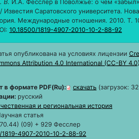
. В.
И.А. Фесслер в Поволжье: о чем «забыл»
/ Известия Саратовского университета. Нова
ория. Международные отношения. 2010. Т. 10
OI:
10.18500/1819-4907-2010-10-2-88-92
атья опубликована на условиях лицензии
Cre
mons Attribution 4.0 International (CC-BY 4.0
т в формате PDF(Ru):
скачать
(загрузок: 32
ации:
русский
чественная и региональная история
аучная статья
470.44) (09) + 929 Фесслер
0/1819-4907-2010-10-2-88-92