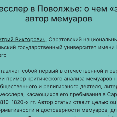
есслер в Поволжье: о чем 
автор мемуаров
итрий Викторович
, Саратовский национальн
ьский государственный университет имени 
ого
тавляет собой первый в отечественной и е
ии пример критического анализа мемуаров 
бщественного и религиозного деятеля, лите
Фесслера, касающихся его пребывания в Са
810–1820-х гг. Автор статьи ставит целью о
рмативности и достоверности мемуаров, дл