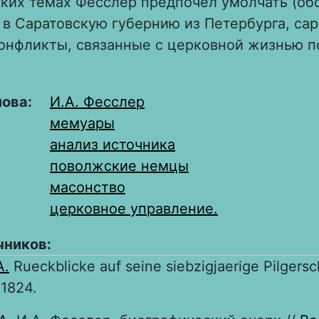
аких темах Фесслер предпочёл умолчать (об
 в Саратовскую губернию из Петербурга, са
конфликты, связанные с церковной жизнью 
лова:
И.А. Фесслер
мемуары
анализ источника
поволжские немцы
масонство
церковное управление.
чников:
A.
Rueckblicke auf seine siebzigjaerige Pilgersc
 1824.