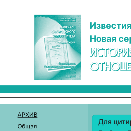
Перейти к основному содержанию
Известия
Новая се
ИСТОРИ
ОТНОШЕ
АРХИВ
Для цити
Общая