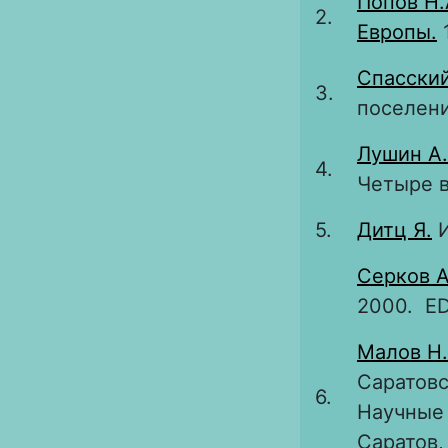
Попов Н.
2.
Европы.
1
Спасский
3.
поселени
Лушин А.
4.
Четыре в
5.
Дитц Я.
И
Серков А
2000. E
Малов Н.
Саратовс
6.
Научные 
Саратов,