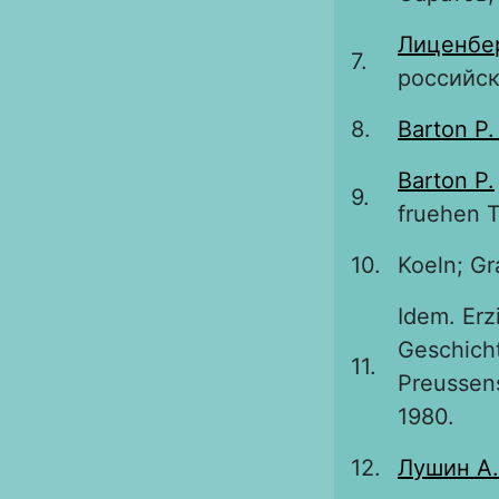
Лиценбер
7.
российск
8.
Barton P.
Barton P.
9.
fruehen T
10.
Koeln; Gr
Idem. Erz
Geschicht
11.
Preussens
1980.
12.
Лушин А.