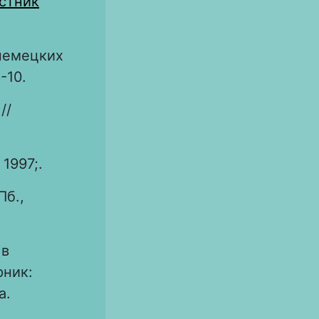
стник
 немецких
-10.
//
1997;.
Пб.,
 в
рник:
а.