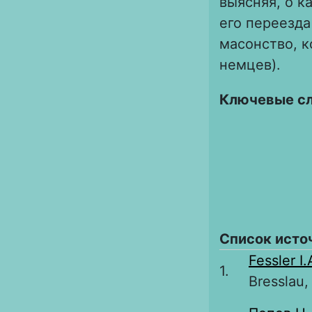
выясняя, о к
его переезда
масонство, 
немцев).
Ключевые с
Список исто
Fessler I.
1.
Bresslau,