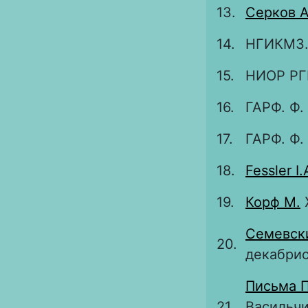
13.
Серков А
14.
НГИКМЗ. 
15.
НИОР РГБ.
16.
ГАРФ. Ф. 
17.
ГАРФ. Ф.
18.
Fessler I.
19.
Корф М.
Ж
Семевски
20.
декабрис
Письма П
21.
Васильчи