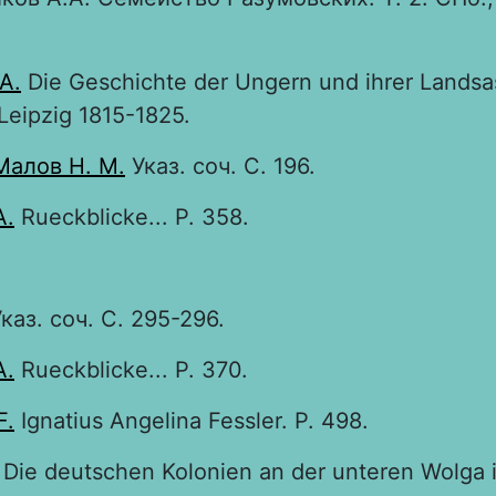
 A.
Die Geschichte der Ungern und ihrer Landsas
 Leipzig 1815-1825.
Малов Н. М.
Указ. соч. С. 196.
A.
Rueckblicke... P. 358.
каз. соч. С. 295-296.
A.
Rueckblicke... Р. 370.
F.
Ignatius Angelina Fessler. P. 498.
Die deutschen Kolonien an der unteren Wolga i