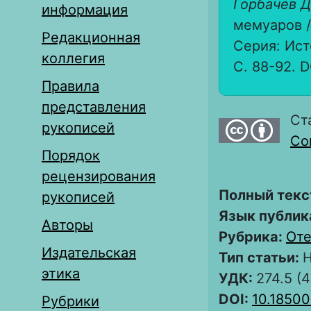
Горбачев Д
информация
мемуаров /
Редакционная
Серия: Ист
коллегия
С. 88-92. D
Правила
представления
Ст
рукописей
Com
Порядок
рецензирования
Полный текс
рукописей
Язык публик
Авторы
Рубрика:
Оте
Издательская
Тип статьи:
Н
этика
УДК:
274.5 (
DOI:
10.1850
Рубрики