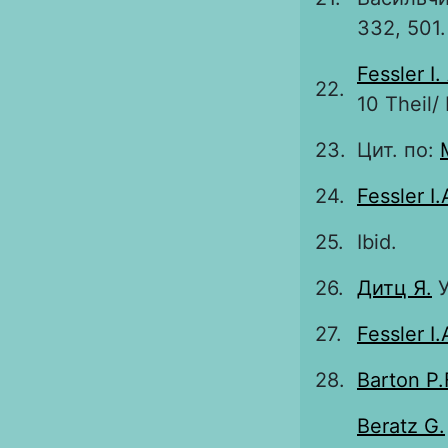
332, 501.
Fessler I.
22.
10 Theil/
23.
Цит. по:
24.
Fessler I.
25.
Ibid.
26.
Дитц Я.
У
27.
Fessler I.
28.
Barton P.
Beratz G.