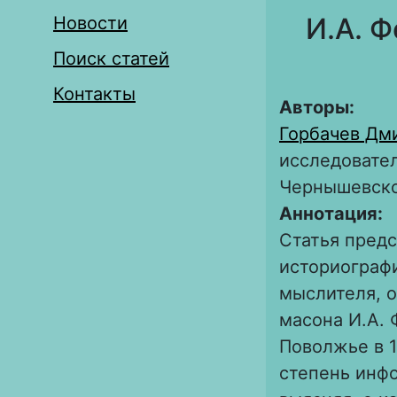
И.А. Ф
Новости
Поиск статей
Контакты
Авторы:
Горбачев Дм
исследовател
Чернышевск
Аннотация:
Статья предс
историограф
мыслителя, о
масона И.А. 
Поволжье в 1
степень инфо