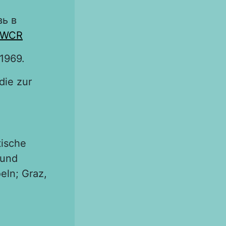
ь в
IWCR
 1969.
die zur
tische
 und
eln; Graz,