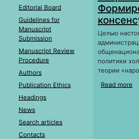
Формиро
Editorial Board
консенс
Guidelines for
Manuscript
Целью настоя
Submission
администрац
Manuscript Review
общенациона
Procedure
политики хол
теории «наро
Authors
Read more
a
Publication Ethics
в
Headings
Э
News
Search articles
Contacts