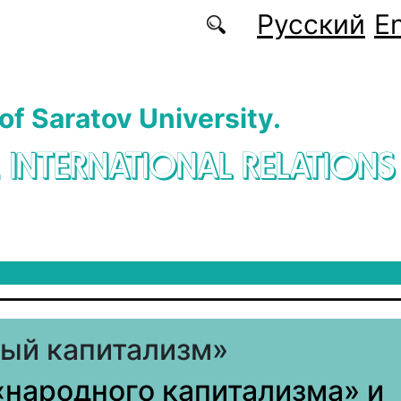
Русский
En
 of Saratov University.
. INTERNATIONAL RELATIONS
ый капитализм»
«народного капитализма» и