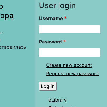
User login
о
уэра
Username
*
ию
й
Password
*
отводилась
мирование
Create new account
 Д.
Request new password
eLibrary