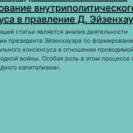
вание внутриполитическог
уса в правление Д. Эйзенха
щей статьи является анализ деятельности
ии президента Эйзенхауэра по формирован
льного консенсуса в отношении проводимо
одной войны. Особая роль в этом процессе 
дного капитализма».
bout Теория «народного капитализма» и Фор
нутриполитического консенсуса в правление
йзенхауэра