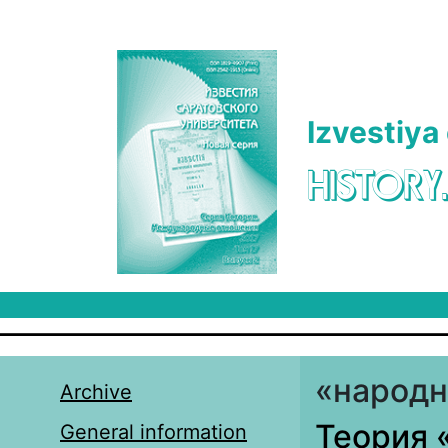
Skip to main content
Izvestiya
HISTORY
«народн
Archive
Теория 
General information