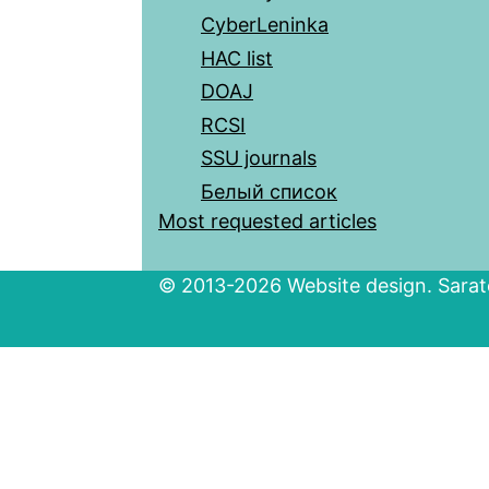
CyberLeninka
HAC list
DOAJ
RCSI
SSU journals
Белый список
Most requested articles
© 2013-2026 Website design. Sarato