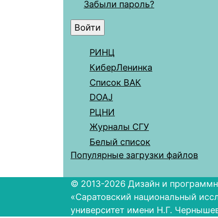
Забыли пароль?
РИНЦ
КиберЛенинка
Список ВАК
DOAJ
РЦНИ
Журналы СГУ
Белый список
Популярные загрузки файлов
© 2013-2026 Дизайн и программн
«Саратовский национальный исс
университет имени Н.Г. Черныше