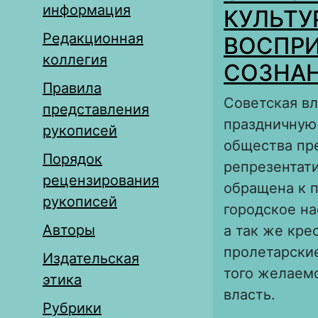
информация
КУЛЬТУ
Редакционная
ВОСПРИ
коллегия
СОЗНАНИ
Правила
Советская в
представления
праздничную
рукописей
общества пре
Порядок
репрезентат
рецензирования
обращена к п
рукописей
городское на
Авторы
а так же кре
пролетарские
Издательская
того желаемо
этика
власть.
Рубрики