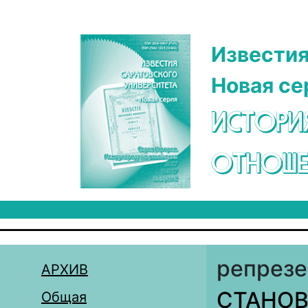
Перейти к основному содержанию
Известия
Новая се
ИСТОРИ
ОТНОШЕ
репрезе
АРХИВ
СТАНОВ
Общая