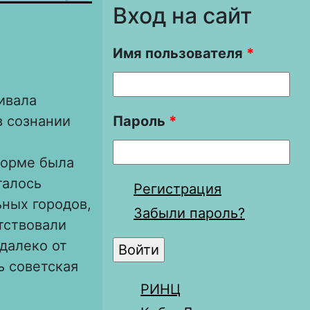
Вход на сайт
Имя пользователя
*
ивала
в сознании
Пароль
*
форме была
талось
Регистрация
ьных городов,
Забыли пароль?
тствовали
далеко от
ь советская
РИНЦ