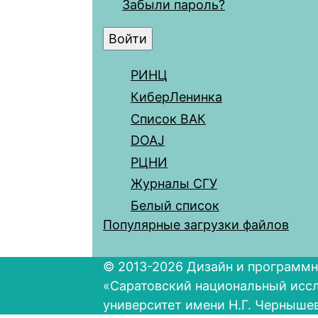
Забыли пароль?
РИНЦ
КиберЛенинка
Список ВАК
DOAJ
РЦНИ
Журналы СГУ
Белый список
Популярные загрузки файлов
© 2013-2026 Дизайн и программн
«Саратовский национальный исс
университет имени Н.Г. Черныше