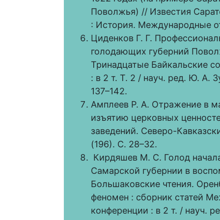
Поволжья) // Известия Сарат
: История. Международные отн
Циденков Г. Г. Профессиона
голодающих губерний Поволжь
Тринадцатые Байкальские со
: в 2 т. Т. 2 / науч. ред. Ю. А
137–142.
Амплеев Р. А. Отражение в м
изъятию церковных ценностей
заведений. Северо-Кавказски
(196). С. 28–32.
Кирдяшев М. С. Голод начала
Самарской губернии в воспо
Большаковские чтения. Орен
феномен : сборник статей М
конференции : в 2 т. / науч. 