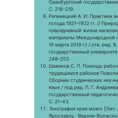
Оренбургский государственны
С. 216–219.
Репинецкий А. И. Практики 
голода 1921–1922 гг. // Прир
повседневной жизни населени
материалы Международной на
16 марта 2019 г.) / отв. ред.
государственный университет (
248–253.
Шевяков С. П. Помощь рабоч
трудящимся районов Поволжья
Сборник студенческих научны
язык / под ред. П. Г. Андрее
государственный педагогичес
С. 21–43.
Биография края моего [Лит.-д
Ярославль : Верхне-Волжское