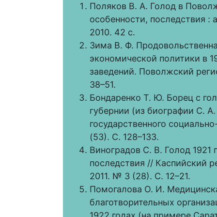
Поляков В. А. Голод в Поволж
особенности, последствия : а
2010. 42 с.
Зима В. Ф. Продовольственн
экономической политики в 19
заведений. Поволжский регион
38–51.
Бондаренко Т. Ю. Борец с го
губернии (из биографии С. А.
государственного социально
(53). С. 128–133.
Виноградов С. В. Голод 1921
последствия // Каспийский ре
2011. № 3 (28). С. 12–21.
Помогалова О. И. Медицинс
благотворительных организац
1922 годах (на примере Сара