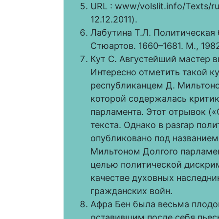
URL : www/volslit.info/Texts/
12.12.2011).
Лабутина Т.Л. Политическая 
Стюартов. 1660–1681. М., 1982
Кут С. Августейший мастер вы
Интересно отметить такой кур
республиканцем Д. Мильтоно
которой содержалась критик
парламента. Этот отрывок («
текста. Однако в разгар поли
опубликовано под название
Мильтоном Долгого парламент
целью политической дискри
качестве духовных наследни
гражданских войн.
Афра Бен была весьма плодо
оставившим после себя пьес