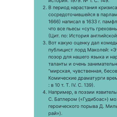
история. 1979. № 1. С. 149.
В период нарастания кризис
сосредоточившейся в парламе
1666) написал в 1633 г. памф
что все пьесы «суть греховн
(Цит. по: История английской л
Вот какую оценку дал комед
публицист лорд Маколей: «Эт
позор для нашего языка и на
таланты и очень занимательн
“мирская, чувственная, бесов
Комические драматурги време
: в 10 т. Т. IV. С. 139).
Например, в поэзии язвител
С. Батлером («Гудибоас») м
героического порыва Д. Мил
рай»).