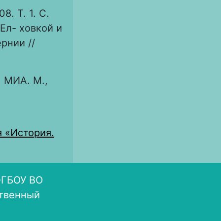
8. Т. 1. С.
Ел- ховкой и
рнии //
 МИА. М.,
я «История.
ФГБОУ ВО
ственный