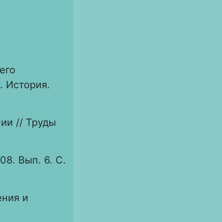
его
р. История.
ии // Труды
8. Вып. 6. С.
ения и