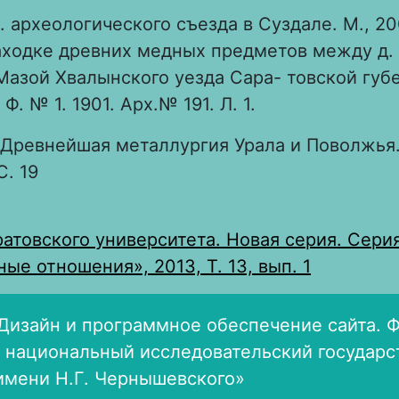
с. археологического съезда в Суздале. М., 200
ходке древних медных предметов между д. 
Мазой Хвалынского уезда Сара- товской губе
. № 1. 1901. Арх.№ 191. Л. 1.
Древнейшая металлургия Урала и Поволжья.
С. 19
атовского университета. Новая серия. Сери
е отношения», 2013, Т. 13, вып. 1
Дизайн и программное обеспечение сайта. 
 национальный исследовательский государ
имени Н.Г. Чернышевского»