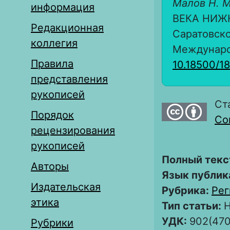
Малов Н. М
информация
ВЕКА НИЖН
Редакционная
Саратовско
коллегия
Международ
Правила
10.18500/1
представления
рукописей
Ст
Порядок
Com
рецензирования
рукописей
Полный текс
Авторы
Язык публик
Издательская
Рубрика:
Рег
этика
Тип статьи:
Н
УДК:
902(470
Рубрики