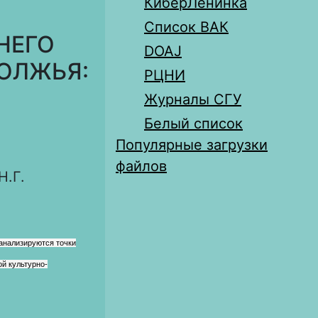
КиберЛенинка
Список ВАК
НЕГО
DOAJ
ОЛЖЬЯ:
РЦНИ
Журналы СГУ
Белый список
Популярные загрузки
файлов
Н.Г.
 анализируются точки
й культурно-