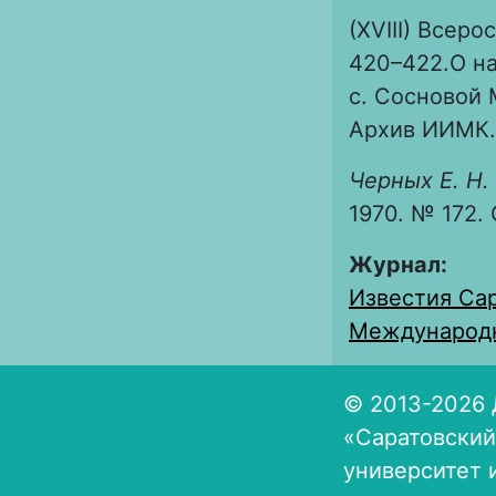
(XVIII) Всеро
420–422.О на
с. Сосновой 
Архив ИИМК. Ф
Черных Е. Н.
1970. № 172. 
Журнал:
Известия Сар
Международны
© 2013-2026 
«Саратовский
университет 