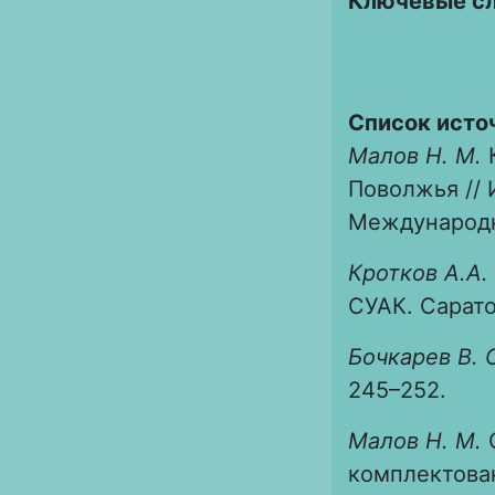
Ключевые с
Список исто
М
а
лов Н. М.
Поволжья // И
Международны
Кротков А.А.
СУАК. Саратов
Бочкарев В. 
245–252.
М
алов Н. М.
комплектован