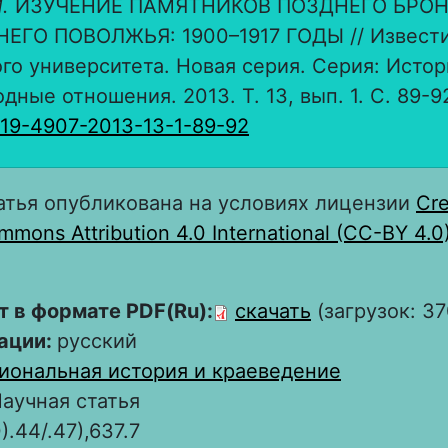
.
ИЗУЧЕНИЕ ПАМЯТНИКОВ ПОЗДНЕГО БРО
ЕГО ПОВОЛЖЬЯ: 1900–1917 ГОДЫ // Извест
го университета. Новая серия. Серия: Истор
ные отношения. 2013. Т. 13, вып. 1. С. 89-92
819-4907-2013-13-1-89-92
атья опубликована на условиях лицензии
Cre
mons Attribution 4.0 International (CC-BY 4.0
т в формате PDF(Ru):
скачать
(загрузок: 37
ации:
русский
иональная история и краеведение
аучная статья
).44/.47),637.7