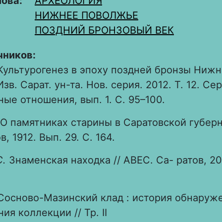
лова:
АРХЕОЛОГИЯ
НИЖНЕЕ ПОВОЛЖЬЕ
ПОЗДНИЙ БРОНЗОВЫЙ ВЕК
чников:
Культурогенез в эпоху поздней бронзы Нижн
зв. Сарат. ун-та. Нов. серия. 2012. Т. 12. Се
е отношения, вып. 1. С. 95–100.
О памятниках старины в Саратовской губерн
, 1912. Вып. 29. С. 164.
С.
Знаменская находка // АВЕС. Са- ратов, 200
Сосново-Мазинский клад : история обнаруж
ия коллекции // Тр. II