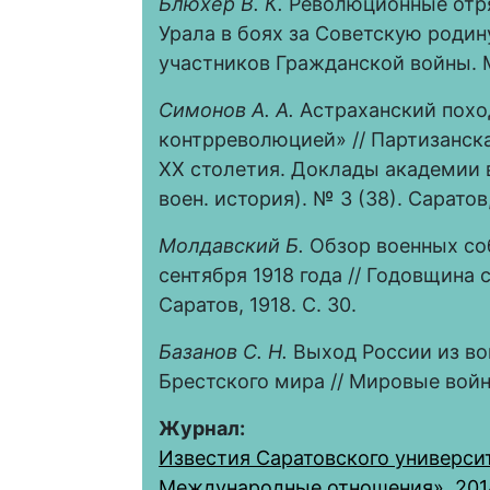
Блюхер В. К.
Революционные отря
Урала в боях за Советскую родин
участников Гражданской войны. М.
Симонов А. А.
Астраханский похо
контрреволюцией» // Партизанска
XX столетия. Доклады академии 
воен. история). № 3 (38). Саратов,
Молдавский Б.
Обзор военных собы
сентября 1918 года // Годовщина
Саратов, 1918. С. 30.
Базанов С. Н.
Выход России из во
Брестского мира // Мировые войны 
Журнал:
Известия Саратовского университ
Международные отношения», 2014,