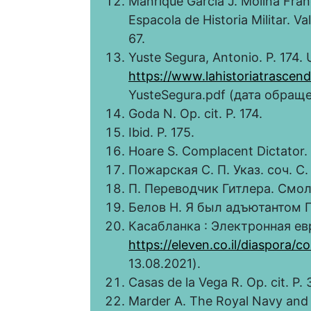
Manrique Garcia J. Molina Franco
Espaсola de Historia Militar. Va
67.
Yuste Segura, Antonio. P. 174. 
https://www.lahistoriatrascen
YusteSegura.pdf (дата обраще
Goda N. Op. cit. P. 174.
Ibid. P. 175.
Hoare S. Complacent Dictator. 
Пожарская С. П. Указ. соч. С.
П. Переводчик Гитлера. Смоле
Белов Н. Я был адъютантом Ги
Касабланка : Электронная ев
https://eleven.co.il/diaspora/
13.08.2021).
Casas de la Vega R. Op. cit. P. 
Marder A. The Royal Navy and t