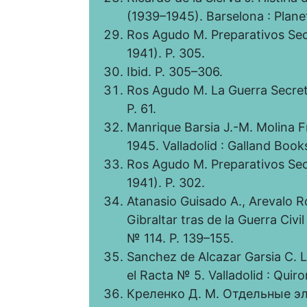
(1939–1945). Barselona : Planet
Ros Agudo M. Preparativos Sec
1941). P. 305.
Ibid. P. 305–306.
Ros Agudo M. La Guerra Secreta
P. 61.
Manrique Barsia J.-M. Molina 
1945. Valladolid : Galland Books
Ros Agudo M. Preparativos Sec
1941). P. 302.
Atanasio Guisado A., Arevalo R
Gibraltar tras de la Guerra Civil
№ 114. P. 139–155.
Sanchez de Alcazar Garsia C. La
el Racta № 5. Valladolid : Quir
Креленко Д. М. Отдельные э