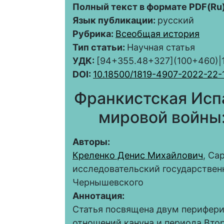
Полный текст в формате PDF(Ru)
Язык публикации:
русский
Рубрика:
Всеобщая история
Тип статьи:
Научная статья
УДК:
[94+355.48+327](100+460)|
DOI:
10.18500/1819-4907-2022-22-
Франкистская Испа
мировой войны:
Авторы:
Креленко Денис Михайлович
, Са
исследовательский государствен
Чернышевского
Аннотация:
Статья посвящена двум перифе
отношений кануна и периода Вто