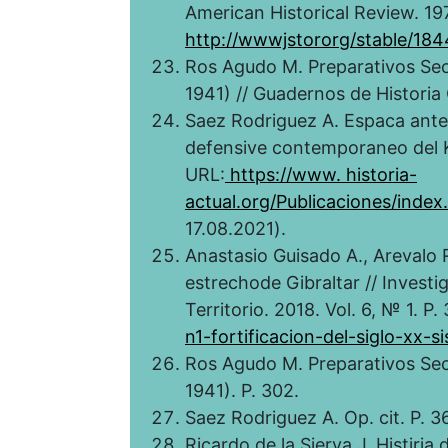
American Historical Review. 197
http://wwwjstororg/stable/184
Ros Agudo M. Preparativos Sec
1941) // Guadernos de Histori
Saez Rodriguez A. Espaсa ante
defensive contemporaneo del K
URL:
https://www. historia-
actual.org/Publicaciones/index
17.08.2021).
Anastasio Guisado A., Arevalo Ro
estrechode Gibraltar // Invest
Territorio. 2018. Vol. 6, № 1. P.
n1-fortificacion-del-siglo-xx-sis
Ros Agudo M. Preparativos Sec
1941). P. 302.
Saez Rodriguez A. Op. cit. P. 36
Ricardo de la Sierva J. Histiri