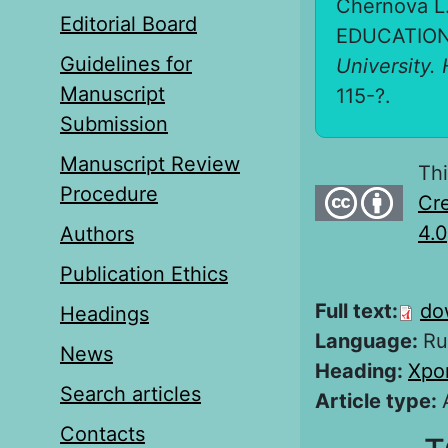
Chernova 
Editorial Board
EDUCATION
Guidelines for
University. 
Manuscript
115-?.
Submission
Manuscript Review
Thi
Procedure
Cre
4.0
Authors
Publication Ethics
Full text:
do
Headings
Language:
Ru
News
Heading:
Хро
Search articles
Article type:
Contacts