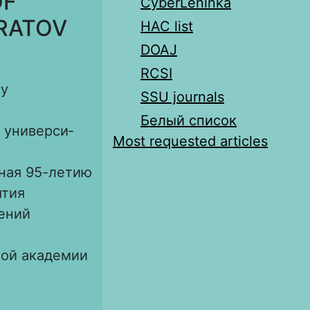
OF
CyberLeninka
RATOV
HAC list
DOAJ
RCSI
ty
SSU journals
Белый список
 универси­
Most requested articles
ная 95-летию
ятия
ений
кой академии