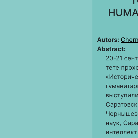
T
HUMA
Autors:
Chern
Abstract:
20-21 сен
тете прох
«Историче
гуманитар
выступили
Саратовск
Чернышевс
наук, Сар
интеллект