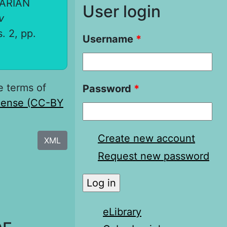
TARIAN
User login
v
s. 2, pp.
Username
*
e terms of
Password
*
icense (CC-BY
Create new account
XML
Request new password
eLibrary