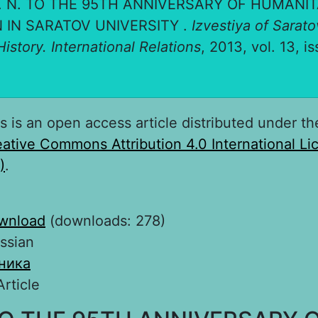
L. N. TO THE 95TH ANNIVERSARY OF HUMANI
 IN SARATOV UNIVERSITY .
Izvestiya of Sarato
History. International Relations
, 2013, vol. 13, is
s is an open access article distributed under th
ative Commons Attribution 4.0 International L
)
.
wnload
(downloads: 278)
ssian
ника
Article