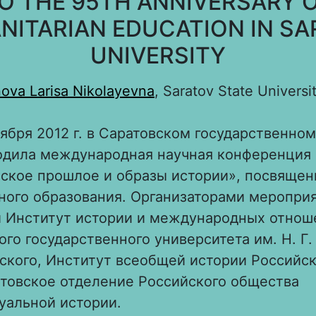
O THE 95TH ANNIVERSARY 
NITARIAN EDUCATION IN SA
UNIVERSITY
ova Larisa Nikolayevna
, Saratov State Universi
тября 2012 г. в Саратовском государственном
одила международная научная конференция
ское прошлое и образы истории», посвящен
ного образования. Организаторами меропри
 Институт истории и международных отнош
ого государственного университета им. Н. Г.
кого, Институт всеобщей истории Российс
атовское отделение Российского обще­ства
уальной истории.