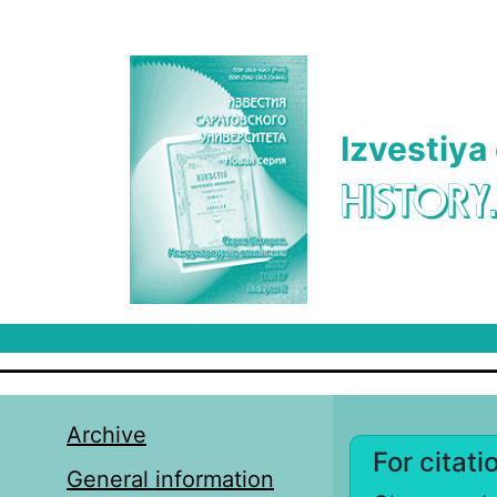
Skip to main content
Izvestiya
HISTORY
Archive
For citati
General information