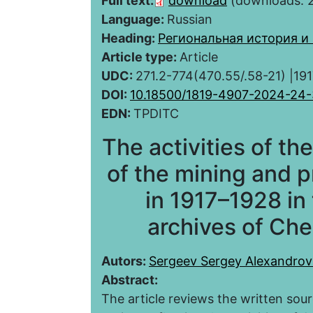
Full text:
download
(downloads: 
Language:
Russian
Heading:
Региональная история и
Article type:
Article
UDC:
271.2-774(470.55/.58-21) |19
DOI:
10.18500/1819-4907-2024-24
EDN:
TPDITC
The activities of t
of the mining and 
in 1917–1928 in
archives of Che
Autors:
Sergeev Sergey Alexandrov
Abstract:
The article reviews the written sou