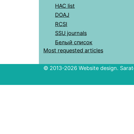
HAC list
DOAJ
RCSI
SSU journals
Белый список
Most requested articles
© 2013-2026 Website design. Sarato