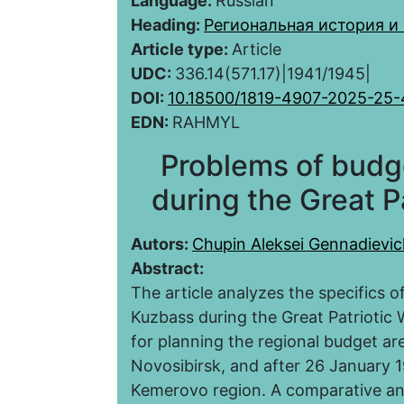
Language:
Russian
Heading:
Региональная история и
Article type:
Article
UDC:
336.14(571.17)|1941/1945|
DOI:
10.18500/1819-4907-2025-25
EDN:
RAHMYL
Problems of budg
during the Great P
Autors:
Chupin Aleksei Gennadievic
Abstract:
The article analyzes the specifics o
Kuzbass during the Great Patriotic 
for planning the regional budget are
Novosibirsk, and after 26 January 
Kemerovo region. A comparative an