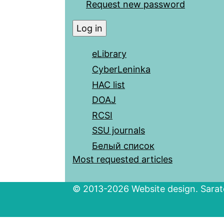
Request new password
eLibrary
CyberLeninka
HAC list
DOAJ
RCSI
SSU journals
Белый список
Most requested articles
© 2013-2026 Website design. Sarato