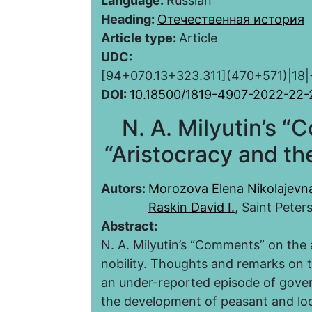
Language:
Russian
Heading:
Отечественная история
Article type:
Article
UDC:
[94+070.13+323.311](470+571)|1
DOI:
10.18500/1819-4907-2022-22-
N. A. Milyutin’s “
“Aristocracy and the
Autors:
Morozova Elena Nikolajevn
Raskin David I.
, Saint Peter
Abstract:
N. A. Milyutin’s “Comments” on the a
nobility. Thoughts and remarks on t
an under-reported episode of govern
the development of peasant and loc