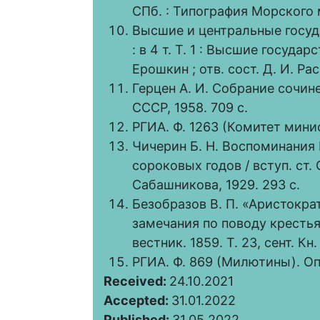
СПб. : Типография Морского 
Высшие и центральные госуд
: в 4 т. Т. 1 : Высшие государ
Ерошкин ; отв. сост. Д. И. Рас
Герцен А. И. Собрание сочинен
СССР, 1958. 709 с.
РГИА. Ф. 1263 (Комитет минист
Чичерин Б. Н. Воспоминания
сороковых годов / вступ. ст. 
Сабашникова, 1929. 293 с.
Безобразов В. П. «Аристокра
замечания по поводу крестья
вестник. 1859. Т. 23, сент. Кн. 
РГИА. Ф. 869 (Милютины). Оп. 
Received:
24.10.2021
Accepted:
31.01.2022
Published:
31.05.2022